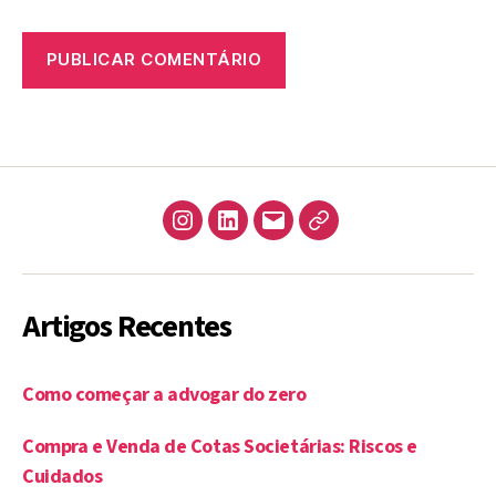
A
l
t
e
r
Instagram
LinkedIn
email
JusBrasil
n
a
t
Artigos Recentes
i
v
e
:
Como começar a advogar do zero
Compra e Venda de Cotas Societárias: Riscos e
Cuidados