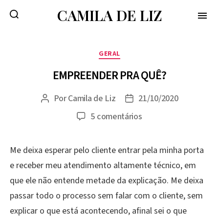
CAMILA DE LIZ
menu
Categorias
GERAL
EMPREENDER PRA QUÊ?
Por
Camila de Liz
21/10/2020
Autor
Data
do
de
em
5 comentários
post
publicação
Empreender
pra
Me deixa esperar pelo cliente entrar pela minha porta
quê?
e receber meu atendimento altamente técnico, em
que ele não entende metade da explicação. Me deixa
passar todo o processo sem falar com o cliente, sem
explicar o que está acontecendo, afinal sei o que