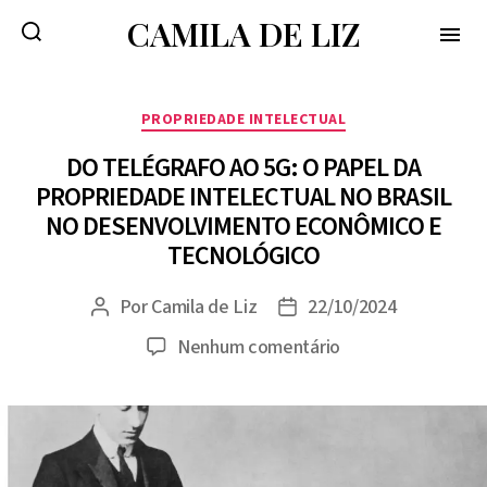
CAMILA DE LIZ
menu
Categorias
PROPRIEDADE INTELECTUAL
DO TELÉGRAFO AO 5G: O PAPEL DA
PROPRIEDADE INTELECTUAL NO BRASIL
NO DESENVOLVIMENTO ECONÔMICO E
TECNOLÓGICO
Por
Camila de Liz
22/10/2024
Autor
Data
do
de
em
Nenhum comentário
post
publicação
DO
TELÉGRAFO
AO
5G: