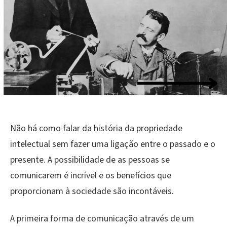
O
PAPEL
DA
PROPRIEDADE
INTELECTUAL
NO
BRASIL
NO
DESENVOLVIMEN
ECONÔMICO
Não há como falar da história da propriedade
E
intelectual sem fazer uma ligação entre o passado e o
TECNOLÓGICO
presente. A possibilidade de as pessoas se
comunicarem é incrível e os benefícios que
proporcionam à sociedade são incontáveis.
A primeira forma de comunicação através de um