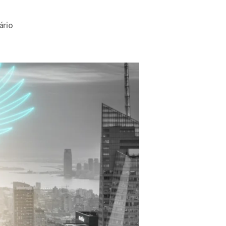
em
rio
Investimento
Anjo