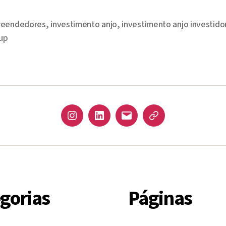
eendedores
,
investimento anjo
,
investimento anjo investido
tup
Instagram
LinkedIn
email
JusBrasil
gorias
Páginas