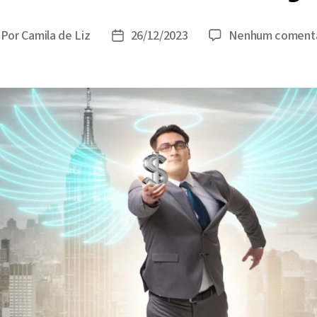
Por
Camila de Liz
26/12/2023
Nenhum comentá
tor
Data
o
de
st
publicação