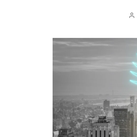
Au
d
po