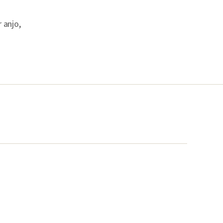
r anjo
,