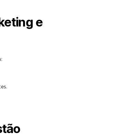
keting e
o:
tes.
stão