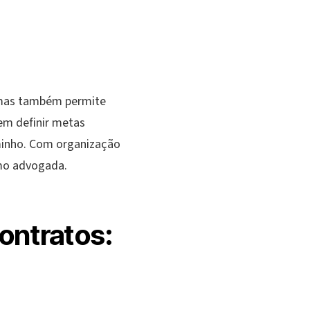
 mas também permite
 em definir metas
aminho. Com organização
omo advogada.
ontratos: