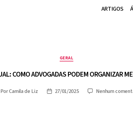
ARTIGOS
Categorias
GERAL
AL: COMO ADVOGADAS PODEM ORGANIZAR ME
Por
Camila de Liz
27/01/2025
Nenhum comentá
tor
Data
o
de
st
publicação