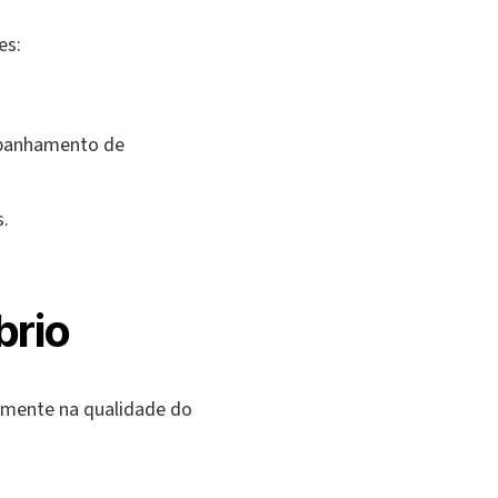
es:
ompanhamento de
s.
brio
tamente na qualidade do