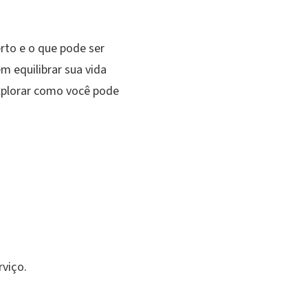
Organizar
Metas
rto e o que pode ser
Profissionais
 equilibrar sua vida
xplorar como você pode
rviço.