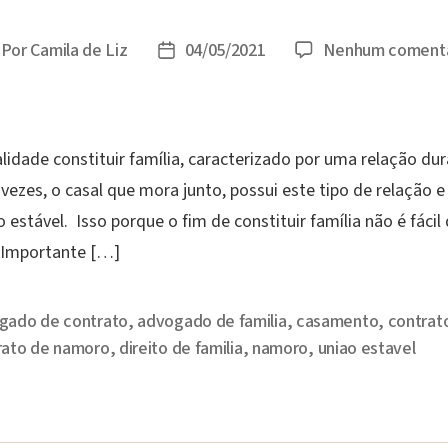
Por
Camila de Liz
04/05/2021
Nenhum comentá
tor
Data
o
de
st
publicação
alidade constituir família, caracterizado por uma relação du
 vezes, o casal que mora junto, possui este tipo de relação 
estável. Isso porque o fim de constituir família não é fácil
(Importante […]
gado de contrato
,
advogado de familia
,
casamento
,
contrat
rato de namoro
,
direito de familia
,
namoro
,
uniao estavel