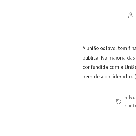
Au
d
po
A união estável tem fin
pública. Na maioria das
confundida com a União 
nem desconsiderado). 
advo
Tags
cont