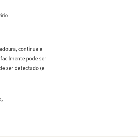
em
rio
Namoro
ou
União
Estável?
radoura, contínua e
e facilmente pode ser
 de ser detectado (e
o
,