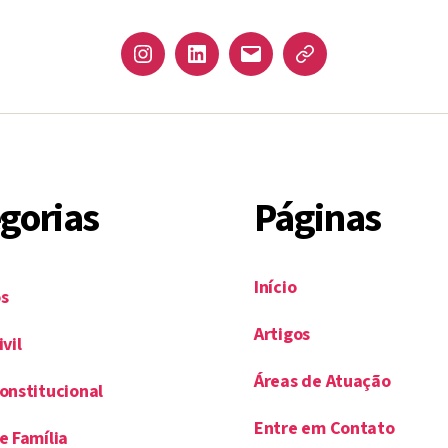
Instagram
LinkedIn
email
JusBrasil
gorias
Páginas
Início
s
Artigos
ivil
Áreas de Atuação
Constitucional
Entre em Contato
e Família